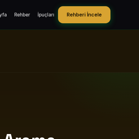
Rehberi İncele
yfa
Rehber
İpuçları