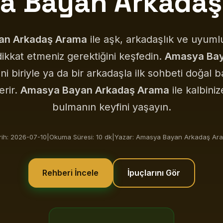
a Bayan Arkadaş
an Arkadaş Arama
ile aşk, arkadaşlık ve uyuml
dikkat etmeniz gerektiğini keşfedin.
Amasya Bay
eni biriyle ya da bir arkadaşla ilk sohbeti doğal 
erir.
Amasya Bayan Arkadaş Arama
ile kalbiniz
bulmanın keyfini yaşayın.
rih: 2026-07-10
|
Okuma Süresi: 10 dk
|
Yazar: Amasya Bayan Arkadaş Ar
Rehberi İncele
İpuçlarını Gör