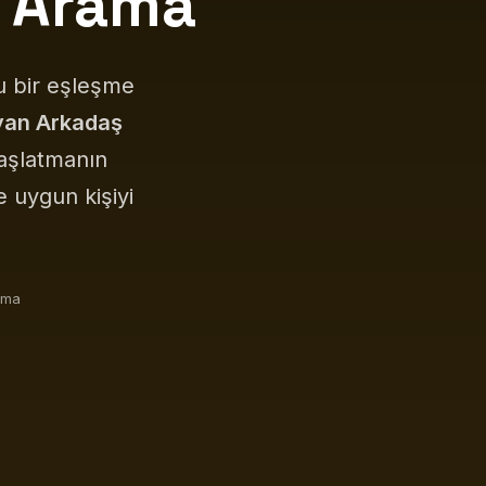
 Arama
u bir eşleşme
an Arkadaş
başlatmanın
e uygun kişiyi
ama