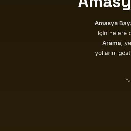
Amasy
Amasya Bay
için nelere 
Arama
, y
yollarını göst
Ta